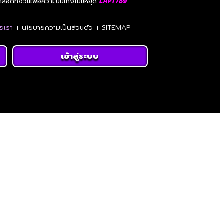
ตลอดทั้งวันเพื่อความบันเทิงไม่มีหยุด
LAPT789
่อเรา
นโยบายความเป็นส่วนตัว
SITEMAP
เข้าสู่ระบบ