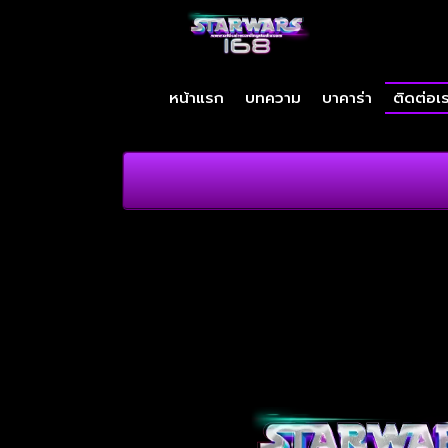
หน้าแรก
บทความ
บาคาร่า
ติดต่อเ