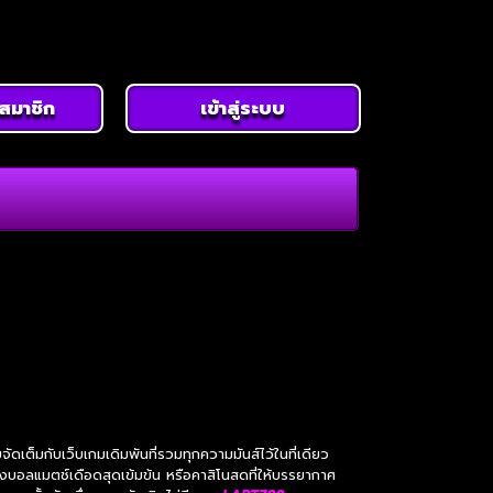
สมาชิก
เข้าสู่ระบบ
เต็มกับเว็บเกมเดิมพันที่รวมทุกความมันส์ไว้ในที่เดียว
แทงบอลแมตช์เดือดสุดเข้มข้น หรือคาสิโนสดที่ให้บรรยากาศ